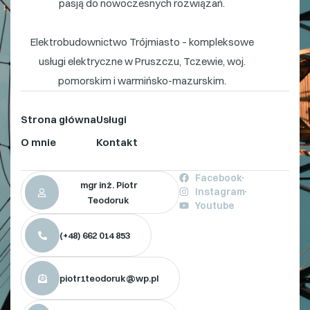
pasją do nowoczesnych rozwiązań.
Elektrobudownictwo Trójmiasto – kompleksowe
usługi elektryczne w Pruszczu, Tczewie, woj.
pomorskim i warmińsko-mazurskim.
Strona główna
Usługi
O mnie
Kontakt
Facebook
mgr inż. Piotr
Instagram
Teodoruk
Youtube
(+48) 662 014 853
piotr1teodoruk@wp.pl